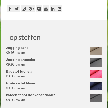
Top stoffen
Jogging zand
€
9.95
/m
btw
Jogging antraciet
€
9.95
/m
btw
Badstof fuchsia
€
9.95
/m
btw
Grote wafel blauw
€
9.95
/m
btw
katoen tricot donker antraciet
€
8.95
/m
btw