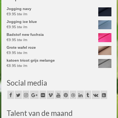
Jogging navy
€
9.95
/m
btw
Jogging ice blue
€
9.95
/m
btw
Badstof new fuchsia
€
9.95
/m
btw
Grote wafel roze
€
9.95
/m
btw
katoen tricot grijs melange
€
8.95
/m
btw
Social media
Talent van de maand