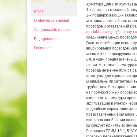
Арматура Для Лэп Купить Н
4-х анкерных креплений нес
Profiel
2-х поддерживающих зажимов
Onderwerpen gestart
материала, способного мног
проводов и ответвлений к 
Aangemaakte reacties
produktsii/category/linejnaya-a
соединение между проводом 
Engagementen
Гасители вибрации использу
Favorieten
вибрирования проводов, нап
монолитное неразрушимое с
ВЛ, а ушки предназначены 
линии. Натяжная арматура 
провода не менее 95% от р
арматуры для сцепления про
минимальными затратами вып
трубостоек. Узлы креплени
на промежуточных опорах во
компоненты арматуры прошли
эксплуатации в электрически
подробные характеристики 
представленных в каталоге.
изолированной линии на опо
кВ следует принять во вним
Разрядник РДИМ-10-1, 5-IV-
грозовых перенапряжений.Пр