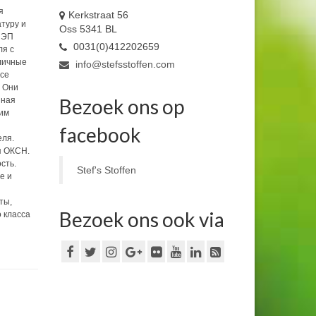
я
Kerkstraat 56
туру и
Oss 5341 BL
ЛЭП
0031(0)412202659
ля с
личные
info@stefsstoffen.com
Все
. Они
Bezoek ons op
йная
жим
facebook
еля.
я ОКСН.
сть.
Stef's Stoffen
е и
ты,
Bezoek ons ook via
 класса