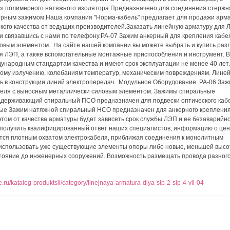
к» полимерного натяжного изолятора.Предназначено для соединения стержн
ерным зажимом.Наша компания "Норма-кабель" предлагает для продажи арма
кого качества от ведущих производителей.Заказать линейную арматуру для 
и связавшись с нами по телефону.PA-07 Зажим анкерный для крепления кабе
овым элементом. На сайте нашей компании вы можете выбрать и купить раз
я ЛЭП, а также вспомогательные монтажные приспособления и инструмент. 
ународным стандартам качества и имеют срок эксплуатации не менее 40 лет
вому излучению, колебаниям температур, механическим повреждениям. Лине
ль в конструкции линий электропередач. Модульное Оборудование PA-06 За
беля с выносным металлически силовым элементом. Зажимы спиральные
ерживающий спиральный ПСО предназначен для подвески оптического каб
ые Зажим натяжной спиральный НСО предназначен для анкерного креплени
ом от качества арматуры будет зависеть срок службы ЛЭП и ее безаварийно
получить квалифицированный ответ наших специалистов, информацию о цен
ется плотным охватом электрокабеля, приближая соединения к монолитным
 использовать уже существующие элементы опоры либо новые, меньшей высо
тояние до инженерных сооружений. Возможность размещать провода разного
.
de.ru/katalog-produktsii/category/linejnaya-armatura-dlya-sip-2-sip-4-vli-04