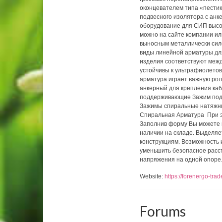
оконцевателем типа «пести
подвесного изолятора с анк
оборудование для СИП высо
можно на сайте компании ил
выносным металлически сил
виды линейной арматуры дл
изделия соответствуют межд
устойчивы к ультрафиолето
арматура играет важную ро
анкерный для крепления ка
поддерживающие Зажим подд
Зажимы спиральные натяжн
Спиральная Арматура При эт
Заполнив форму Вы можете 
наличии на складе. Выделя
конструкциям. Возможность
уменьшить безопасное расс
напряжения на одной опоре
Website:
https://forenergo-tra
Forums