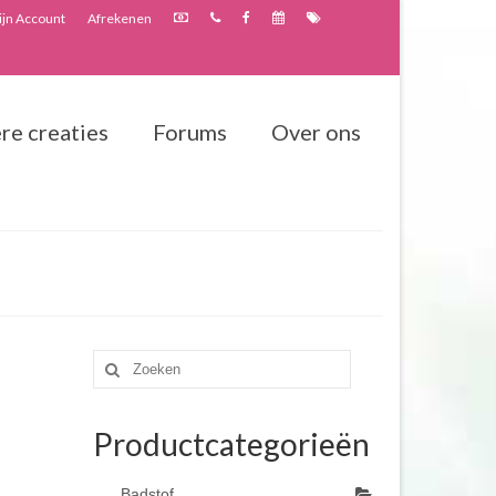
jn Account
Afrekenen
re creaties
Forums
Over ons
Zoeken
naar:
Productcategorieën
Badstof