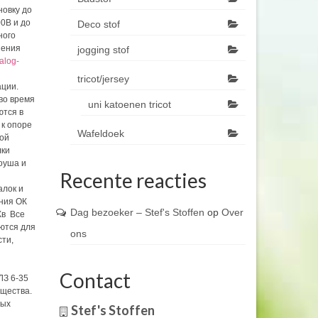
новку до
0В и до
Deco stof
ного
нения
jogging stof
talog-
tricot/jersey
ации.
во время
uni katoenen tricot
ются в
к опоре
Wafeldoek
ной
лки
оуша и
Recente reacties
алок и
ния ОК
Dag bezoeker – Stef's Stoffen
op
Over
Кв Все
ются для
ons
сти,
Contact
ЛЗ 6-35
ущества.
ных
Stef's Stoffen