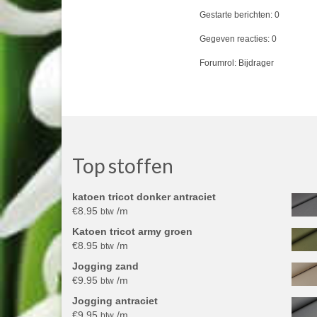
Gestarte berichten: 0
Gegeven reacties: 0
Forumrol: Bijdrager
Top stoffen
katoen tricot donker antraciet
€
8.95
/m
btw
Katoen tricot army groen
€
8.95
/m
btw
Jogging zand
€
9.95
/m
btw
Jogging antraciet
€
9.95
/m
btw