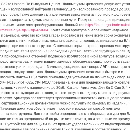
а Сайте Unicord По Выгодным Ценам Данные узлы крепления допускает уста
ущей изолированной нейтрали самонесущего изолированного провода до 100
 к опорам. Также данные узла крепления выполнены из прочного и долговеч
о лет выдерживать дождь или солнечные лучи. Предназначена для присоеди
различным типам электрооборудования. Данный тип
https://forenergo-trade.ru/ka
rmatura-dlya-sip-2-sip-4-vli-04
. Контактная арматура обеспечивает надёжное
и зажимом, качество контакта гарантировано в течение всего срока эксплуат
ются для снятия избыточных механических напряжений, возникающих на ВЛ 
ример, при ветровых нагрузках. С помощью термопатронов провода монтиру
оединение. Узлы крепления необходимы для монтажа изолирующих гирлянд 
для присоединения стержней подвесных изоляторов к иной арматуре воздуш
представлена различными видами зажимов, обеспечивающих прочность заде
азрывного усилия провода. Зажим подсоединяется к опоре ЛЭП с помощью к
водов стандартного типа. Данные узлы крепления позволяют быстро и с
олнить монтаж ОК, а также пригодны для установки на любых видах опор, б
я УК-П-01Б, УК-П-02Б, УК-П-01С предназначены для поддерживающего крепле
здушных линий с напряжение до 20кВ. Каталог Арматуры Для Вл С Сип 0, 4 
 соответствующие испытания, соответствуют стандарту качества и допуска
х сетях. Арматура соответствует требованиям износостойкости и долговечно
и сертификационную документацию можно получить по каждому из изделий,
 Линейная арматура обеспечивает простой и надежный способ монтажа
рных конструкциях. Для того чтобы определиться с выбором арматуры для В
ание не только предлагаемый на рынке ассортимент, но и основные ее преим
УХЛ1 устройство для защиты ВЛ от прямых ударов молнии и от индуктирован
едназначен для соединения серьги С 7-16, входящей в состав траверсы, с