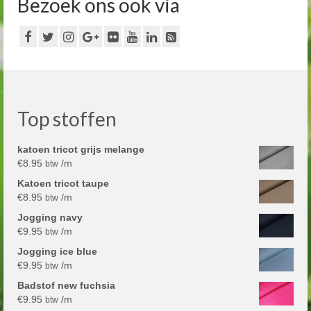
Bezoek ons ook via
Top stoffen
katoen tricot grijs melange
€
8.95
/m
btw
Katoen tricot taupe
€
8.95
/m
btw
Jogging navy
€
9.95
/m
btw
Jogging ice blue
€
9.95
/m
btw
Badstof new fuchsia
€
9.95
/m
btw