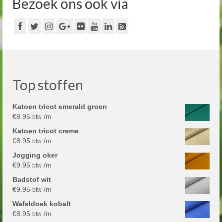
Bezoek ons ook via
Top stoffen
Katoen tricot emerald groen
€
8.95
/m
btw
Katoen tricot creme
€
8.95
/m
btw
Jogging oker
€
9.95
/m
btw
Badstof wit
€
9.95
/m
btw
Wafeldoek kobalt
€
8.95
/m
btw