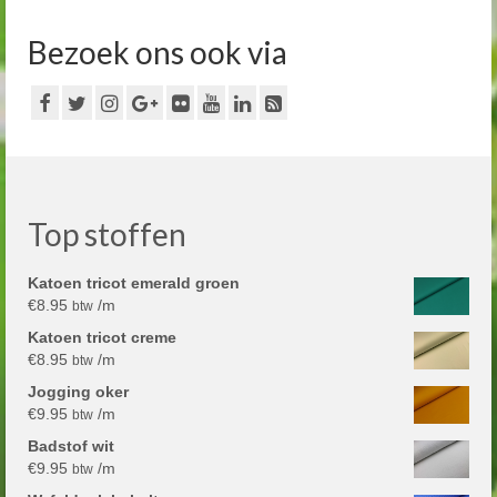
Bezoek ons ook via
Top stoffen
Katoen tricot emerald groen
€
8.95
/m
btw
Katoen tricot creme
€
8.95
/m
btw
Jogging oker
€
9.95
/m
btw
Badstof wit
€
9.95
/m
btw