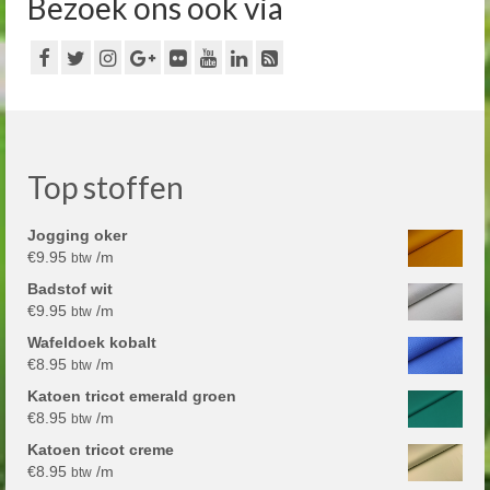
Bezoek ons ook via
Top stoffen
Jogging oker
€
9.95
/m
btw
Badstof wit
€
9.95
/m
btw
Wafeldoek kobalt
€
8.95
/m
btw
Katoen tricot emerald groen
€
8.95
/m
btw
Katoen tricot creme
€
8.95
/m
btw