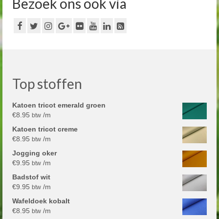
Bezoek ons ook via
Top stoffen
Katoen tricot emerald groen
€
8.95
/m
btw
Katoen tricot creme
€
8.95
/m
btw
Jogging oker
€
9.95
/m
btw
Badstof wit
€
9.95
/m
btw
Wafeldoek kobalt
€
8.95
/m
btw