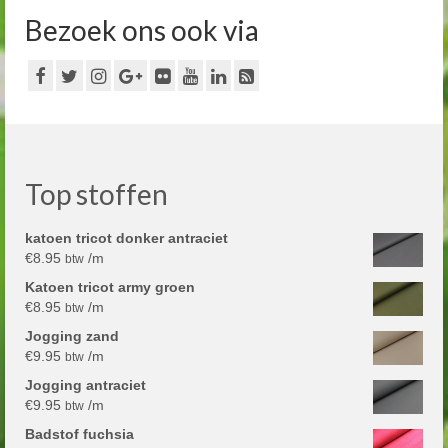
Bezoek ons ook via
Top stoffen
katoen tricot donker antraciet
€
8.95
/m
btw
Katoen tricot army groen
€
8.95
/m
btw
Jogging zand
€
9.95
/m
btw
Jogging antraciet
€
9.95
/m
btw
Badstof fuchsia