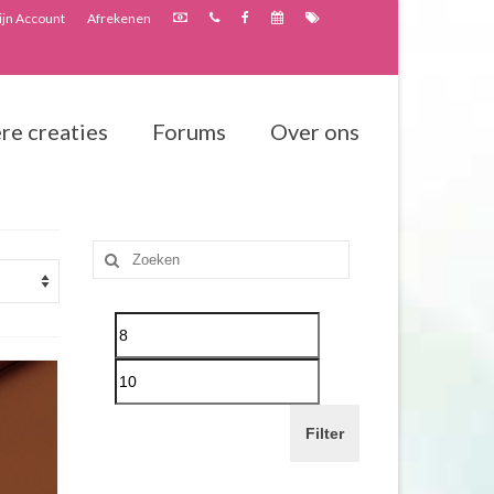
jn Account
Afrekenen
re creaties
Forums
Over ons
Zoeken
naar:
Filter