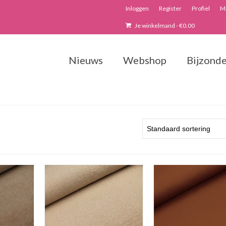
Inloggen
Register
Profiel
Mi
Je winkelmand
-
€
0.00
Nieuws
Webshop
Bijzonde