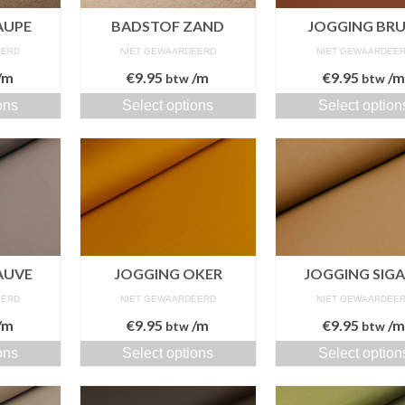
AUPE
BADSTOF ZAND
JOGGING BRU
EERD
NIET GEWAARDEERD
NIET GEWAARDEE
/m
€
9.95
/m
€
9.95
/
btw
btw
ons
Select options
Select option
AUVE
JOGGING OKER
JOGGING SIG
EERD
NIET GEWAARDEERD
NIET GEWAARDEE
/m
€
9.95
/m
€
9.95
/
btw
btw
ons
Select options
Select option