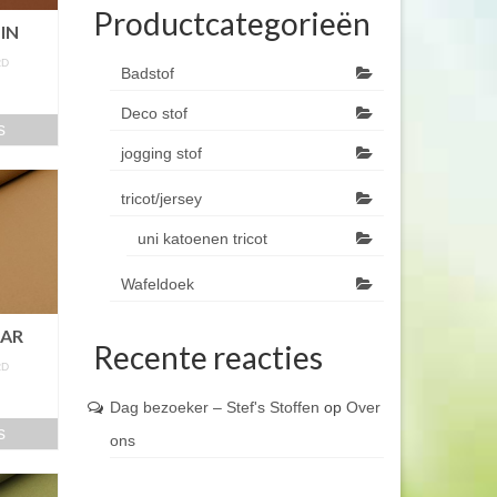
Productcategorieën
IN
RD
Badstof
m
Deco stof
s
jogging stof
tricot/jersey
uni katoenen tricot
Wafeldoek
AAR
Recente reacties
RD
m
Dag bezoeker – Stef's Stoffen
op
Over
s
ons