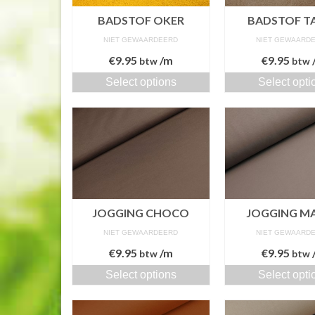
BADSTOF OKER
BADSTOF T
NIET GEWAARDEERD
NIET GEWAARD
€
9.95
/m
€
9.95
btw
btw
Select options
Select opti
JOGGING CHOCO
JOGGING M
NIET GEWAARDEERD
NIET GEWAARD
€
9.95
/m
€
9.95
btw
btw
Select options
Select opti