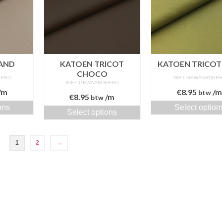
AND
KATOEN TRICOT
KATOEN TRICOT
CHOCO
EERD
NIET GEWAARDEE
NIET GEWAARDEERD
/m
€
8.95
/
btw
€
8.95
/m
btw
ons
Select option
Select options
1
2
→