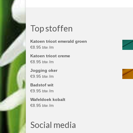
Top stoffen
Katoen tricot emerald groen
€
8.95
/m
btw
Katoen tricot creme
€
8.95
/m
btw
Jogging oker
€
9.95
/m
btw
Badstof wit
€
9.95
/m
btw
Wafeldoek kobalt
€
8.95
/m
btw
Social media