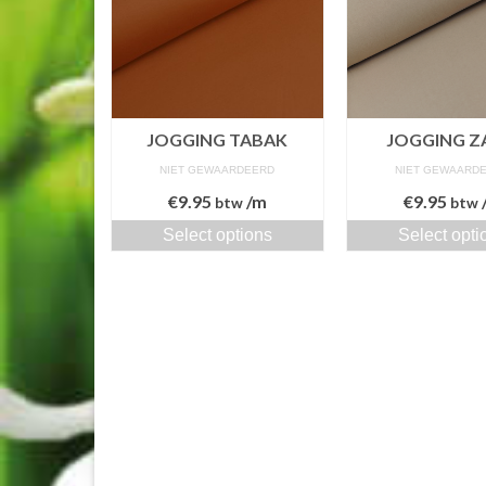
JOGGING TABAK
JOGGING Z
NIET GEWAARDEERD
NIET GEWAARD
€
9.95
/m
€
9.95
btw
btw
Select options
Select opti