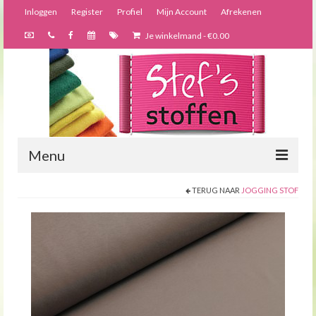
Inloggen
Register
Profiel
Mijn Account
Afrekenen
Je winkelmand
-
€
0.00
Menu
TERUG NAAR
JOGGING STOF
Nieuws
Webshop
Bijzondere creaties
Forums
Over ons