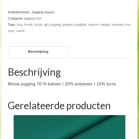
Artikelnummer:
Jogging mauve
Categorie:
jogging stof
Tags:
boy
,
broek
,
bruin
,
girl
,
jogging
,
jongen
,
kwaliteit
,
mauve
,
meisje
,
sweater
,
trui
,
vest
,
zacht
Beschrijving
Beschrijving
Mooie jogging 70 % katoen / 20% polyester / 10% lycra
Gerelateerde producten