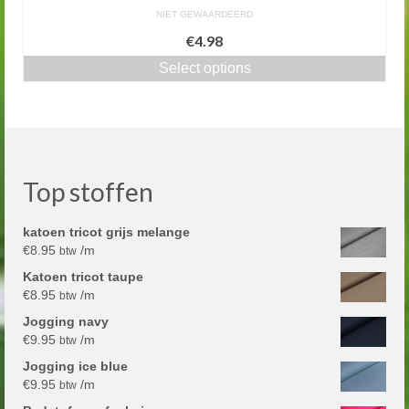
NIET GEWAARDEERD
€4.98
Select options
Top stoffen
katoen tricot grijs melange
€
8.95
/m
btw
Katoen tricot taupe
€
8.95
/m
btw
Jogging navy
€
9.95
/m
btw
Jogging ice blue
€
9.95
/m
btw