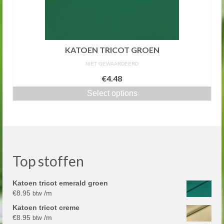
KATOEN TRICOT GROEN
NIET GEWAARDEERD
€4.48
Select options
Top stoffen
Katoen tricot emerald groen
€
8.95
/m
btw
Katoen tricot creme
€
8.95
/m
btw