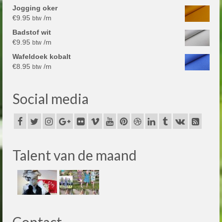
Jogging oker
€
9.95
/m
btw
Badstof wit
€
9.95
/m
btw
Wafeldoek kobalt
€
8.95
/m
btw
Social media
Talent van de maand