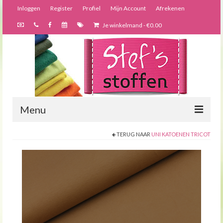
Inloggen
Register
Profiel
Mijn Account
Afrekenen
Je winkelmand
-
€
0.00
Menu
TERUG NAAR
UNI KATOENEN TRICOT
Nieuws
Webshop
Bijzondere creaties
Forums
Over ons