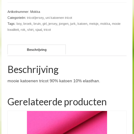
Artikelnummer:
Mokka
Categorieën:
tricot/jersey
,
uni katoenen tricot
Tags:
boy
,
broek
,
bruin
,
girl
,
jersey
,
jongen
,
jurk
,
katoen
,
meisje
,
mokka
,
mooie
kwaliteit
,
rok
,
shirt
,
sjaal
,
tricot
Beschrijving
Beschrijving
mooie katoenen tricot 90% katoen 10% elasthan.
Gerelateerde producten