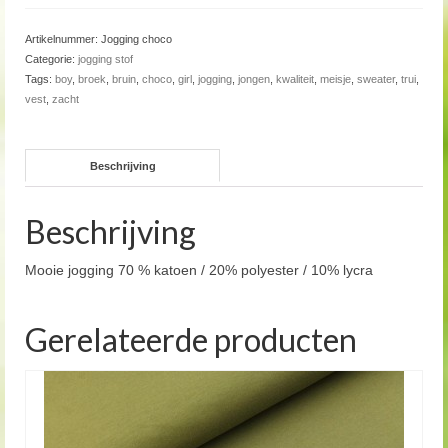
Artikelnummer:
Jogging choco
Categorie:
jogging stof
Tags:
boy
,
broek
,
bruin
,
choco
,
girl
,
jogging
,
jongen
,
kwaliteit
,
meisje
,
sweater
,
trui
,
vest
,
zacht
Beschrijving
Beschrijving
Mooie jogging 70 % katoen / 20% polyester / 10% lycra
Gerelateerde producten