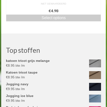
NIET GEWAARDEERD
€4.98
Select options
Top stoffen
katoen tricot grijs melange
€
8.95
/m
btw
Katoen tricot taupe
€
8.95
/m
btw
Jogging navy
€
9.95
/m
btw
Jogging ice blue
€
9.95
/m
btw