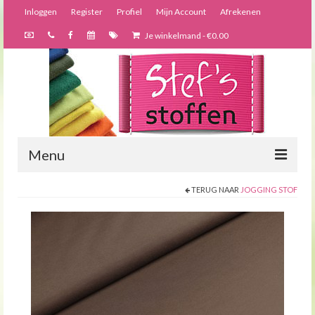
Inloggen
Register
Profiel
Mijn Account
Afrekenen
Je winkelmand
-
€
0.00
Menu
TERUG NAAR
JOGGING STOF
Nieuws
Webshop
Bijzondere creaties
Forums
Over ons