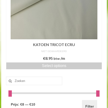
KATOEN TRICOT ECRU
NIET GEWAARDEERD
€
8.95
/m
btw
Select options
Zoeken
naar:
Prijs:
€8
—
€10
Filter