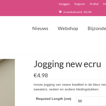
Inloggen
Register
Profiel
Mi
Je winkelmand
-
€
0.00
Nieuws
Webshop
Bijzonde
Jogging new ecru
€4.98
mooie jogging van zware kwaliteit in de kleur n
sweaters, vesten en andere kledingstukken.
Required Length (cm)