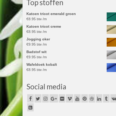
Top stoffen
Katoen tricot emerald groen
€
8.95
/m
btw
Katoen tricot creme
€
8.95
/m
btw
Jogging oker
€
9.95
/m
btw
Badstof wit
€
9.95
/m
btw
Wafeldoek kobalt
€
8.95
/m
btw
Social media