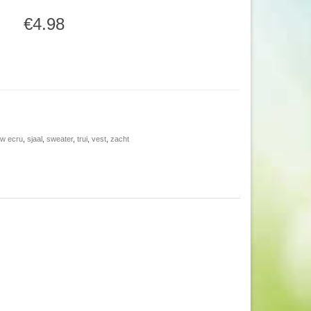
€4.98
w ecru
,
sjaal
,
sweater
,
trui
,
vest
,
zacht