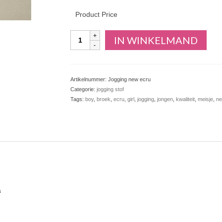
Product Price
Aantal
IN WINKELMAND
Artikelnummer:
Jogging new ecru
Categorie:
jogging stof
Tags:
boy
,
broek
,
ecru
,
girl
,
jogging
,
jongen
,
kwaliteit
,
meisje
,
ne
a