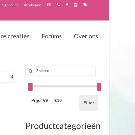
jn Account
Afrekenen
re creaties
Forums
Over ons
Zoeken
naar:
Prijs:
€9
—
€10
Filter
Productcategorieën