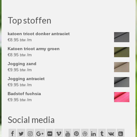
Top stoffen
katoen tricot donker antraciet
€
8.95
/m
btw
Katoen tricot army groen
€
8.95
/m
btw
Jogging zand
€
9.95
/m
btw
Jogging antraciet
€
9.95
/m
btw
Badstof fuchsia
€
9.95
/m
btw
Social media