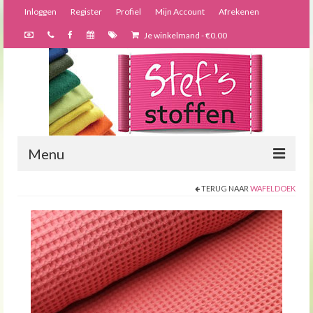
Inloggen
Register
Profiel
Mijn Account
Afrekenen
Je winkelmand
-
€
0.00
Menu
TERUG NAAR
WAFELDOEK
Nieuws
Webshop
Bijzondere creaties
Forums
Over ons