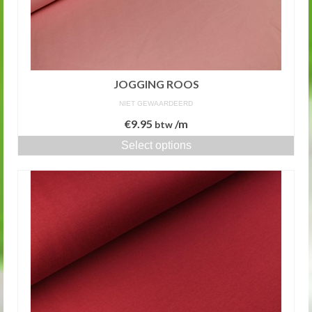
JOGGING ROOS
NIET GEWAARDEERD
€
9.95
/m
btw
Select options