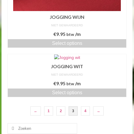
JOGGING WIJN
NIET GEWAARDEERD
€
9.95
/m
btw
Select options
JOGGING WIT
NIET GEWAARDEERD
€
9.95
/m
btw
Select options
←
1
2
3
4
→
Zoeken
naar: