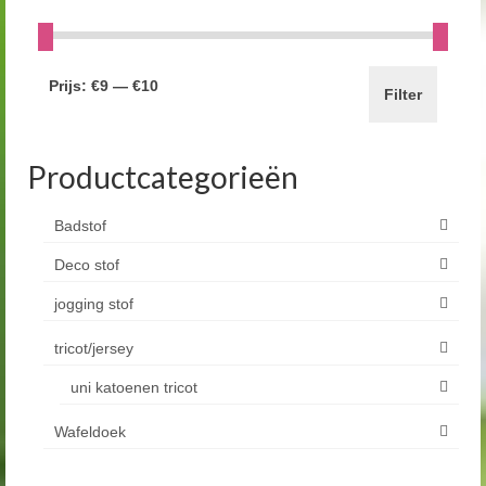
Prijs:
€9
—
€10
Filter
Productcategorieën
Badstof
Deco stof
jogging stof
tricot/jersey
uni katoenen tricot
Wafeldoek