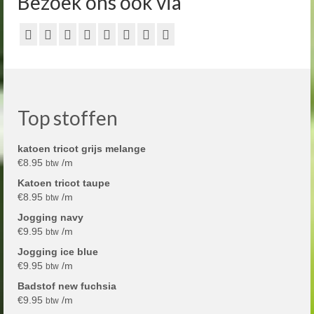
Bezoek ons ook via
Top stoffen
katoen tricot grijs melange
€
8.95
/m
btw
Katoen tricot taupe
€
8.95
/m
btw
Jogging navy
€
9.95
/m
btw
Jogging ice blue
€
9.95
/m
btw
Badstof new fuchsia
€
9.95
/m
btw