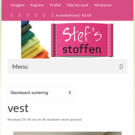
Inloggen
Register
Profiel
Mijn Account
Afrekenen
Je winkelmand
-
€
0.00
Menu
Nieuws
Webshop
vest
Bijzondere creaties
Forums
Resultaat 25–36 van de 38 resultaten wordt getoond
Over ons