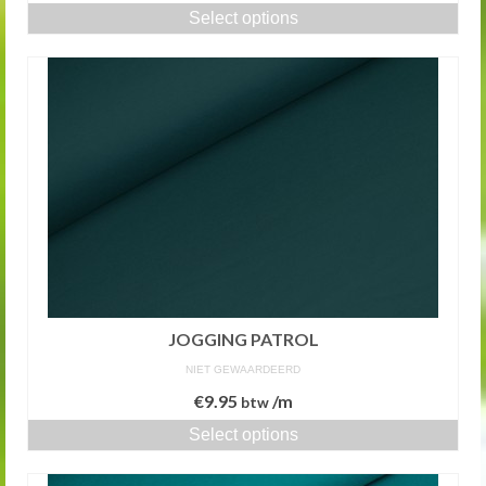
Select options
JOGGING PATROL
NIET GEWAARDEERD
€
9.95
/m
btw
Select options