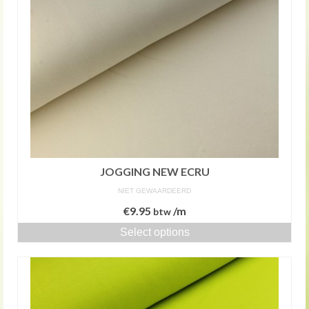
JOGGING NEW ECRU
NIET GEWAARDEERD
€
9.95
/m
btw
Select options