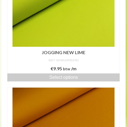
JOGGING NEW LIME
NIET GEWAARDEERD
€
9.95
/m
btw
Select options