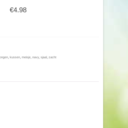
€4.98
jongen
,
kussen
,
meisje
,
navy
,
sjaal
,
zacht