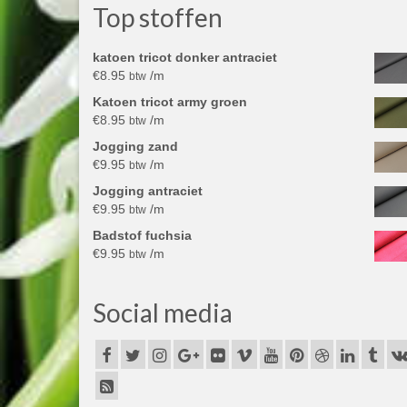
Top stoffen
katoen tricot donker antraciet
€
8.95
/m
btw
Katoen tricot army groen
€
8.95
/m
btw
Jogging zand
€
9.95
/m
btw
Jogging antraciet
€
9.95
/m
btw
Badstof fuchsia
€
9.95
/m
btw
Social media