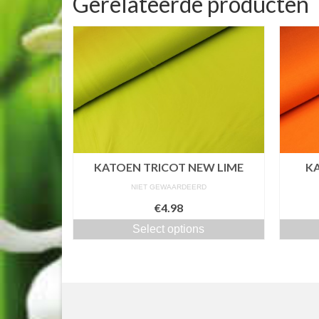
Gerelateerde producten
KATOEN TRICOT NEW LIME
K
NIET GEWAARDEERD
€4.98
Select options