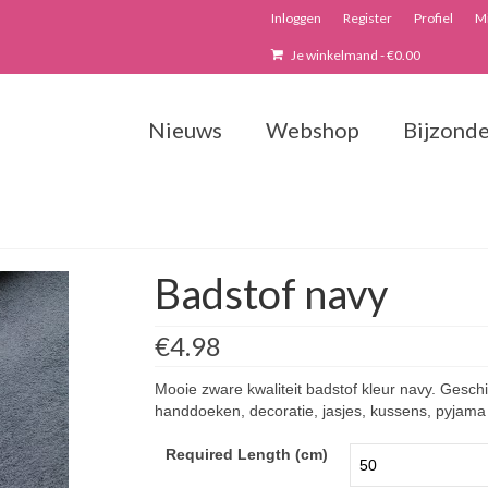
Inloggen
Register
Profiel
Mi
Je winkelmand
-
€
0.00
Nieuws
Webshop
Bijzonde
Badstof navy
€4.98
Mooie zware kwaliteit badstof kleur navy. Gesch
handdoeken, decoratie, jasjes, kussens, pyjama
Required Length (cm)