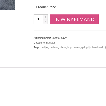
Product Price
Aantal
IN WINKELMAND
Artikelnummer:
Badstof navy
Categorie:
Badstof
Tags:
badjas
,
badstof
,
blauw
,
boy
,
deken
,
girl
,
grijs
,
handdoek
,