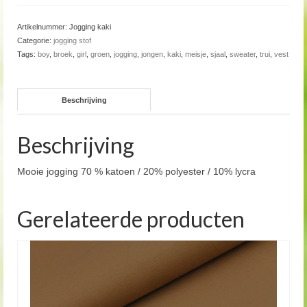
Artikelnummer:
Jogging kaki
Categorie:
jogging stof
Tags:
boy
,
broek
,
girl
,
groen
,
jogging
,
jongen
,
kaki
,
meisje
,
sjaal
,
sweater
,
trui
,
vest
Beschrijving
Beschrijving
Mooie jogging 70 % katoen / 20% polyester / 10% lycra
Gerelateerde producten