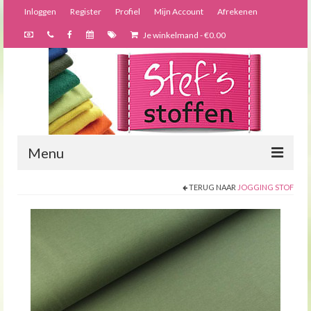
Inloggen
Register
Profiel
Mijn Account
Afrekenen
Je winkelmand
-
€
0.00
Menu
TERUG NAAR
JOGGING STOF
Nieuws
Webshop
Bijzondere creaties
Forums
Over ons