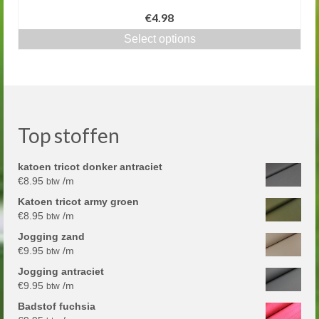
€4.98
Select options
Top stoffen
katoen tricot donker antraciet
€
8.95
/m
btw
Katoen tricot army groen
€
8.95
/m
btw
Jogging zand
€
9.95
/m
btw
Jogging antraciet
€
9.95
/m
btw
Badstof fuchsia