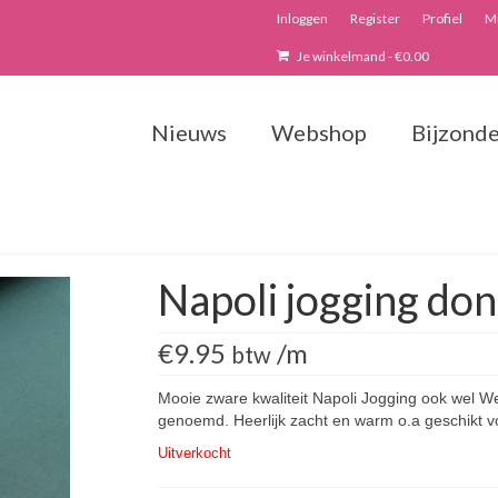
Inloggen
Register
Profiel
Mi
Je winkelmand
-
€
0.00
Nieuws
Webshop
Bijzonde
Napoli jogging do
€
9.95
/m
btw
Mooie zware kwaliteit Napoli Jogging ook wel We
genoemd. Heerlijk zacht en warm o.a geschikt vo
Uitverkocht