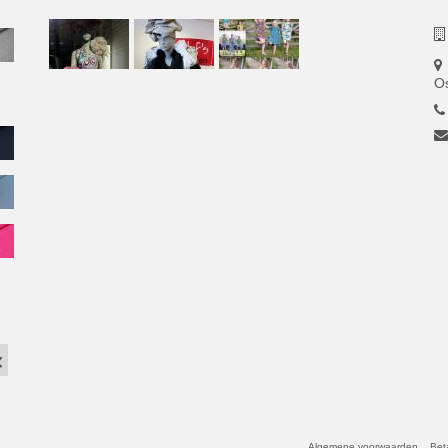
O
Algemene voorwaarden
Bet