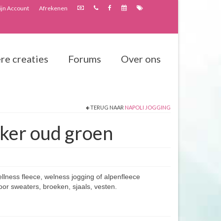
jn Account
Afrekenen
re creaties
Forums
Over ons
TERUG NAAR
NAPOLI JOGGING
nker oud groen
llness fleece, welness jogging of alpenfleece
or sweaters, broeken, sjaals, vesten.