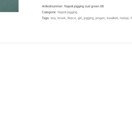
Artikelnummer:
Napoli jogging oud groen 68
Categorie:
Napoli jogging
Tags:
boy
,
broek
,
fleece
,
girl
,
jogging
,
jongen
,
kwaliteit
,
meisje
,
N