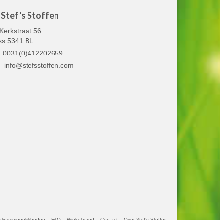
Stef's Stoffen
Kerkstraat 56
ss 5341 BL
0031(0)412202659
info@stefsstoffen.com
alingsmogelijkheden
FAQ
Winkelmand
Contact
Over Stef’s Stoffen