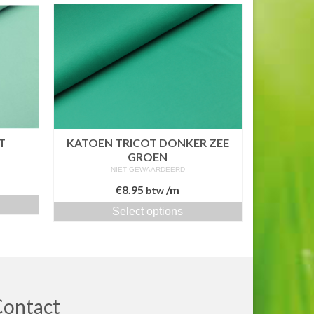
T
KATOEN TRICOT DONKER ZEE
GROEN
NIET GEWAARDEERD
€
8.95
/m
btw
Select options
Contact