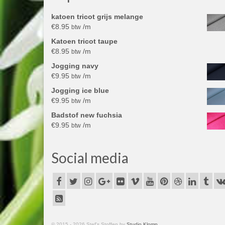
katoen tricot grijs melange
€
8.95
/m
btw
Katoen tricot taupe
€
8.95
/m
btw
Jogging navy
€
9.95
/m
btw
Jogging ice blue
€
9.95
/m
btw
Badstof new fuchsia
€
9.95
/m
btw
Social media
© 2015 - 2026 Stef's Stoffen by
Studio.Klomp