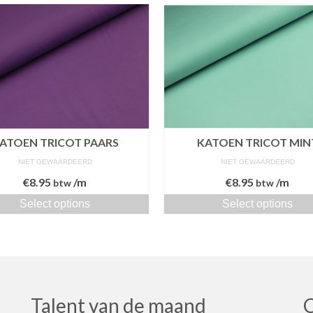
ATOEN TRICOT PAARS
KATOEN TRICOT MIN
NIET GEWAARDEERD
NIET GEWAARDEERD
€
8.95
/m
€
8.95
/m
btw
btw
Select options
Select options
Talent van de maand