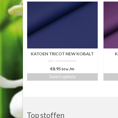
KATOEN TRICOT NEW KOBALT
K
NIET GEWAARDEERD
€
8.95
/m
btw
Select options
Top stoffen