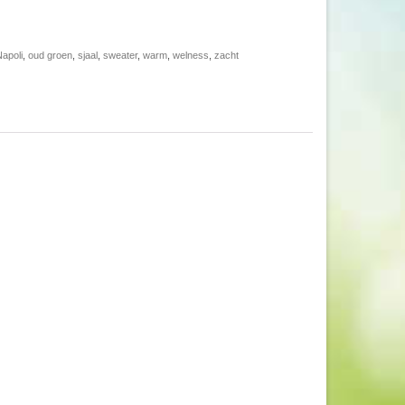
apoli
,
oud groen
,
sjaal
,
sweater
,
warm
,
welness
,
zacht