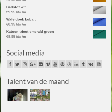
Badstof wit
€
9.95
/m
btw
Wafeldoek kobalt
€
8.95
/m
btw
Katoen tricot emerald groen
€
8.95
/m
btw
Social media
Talent van de maand