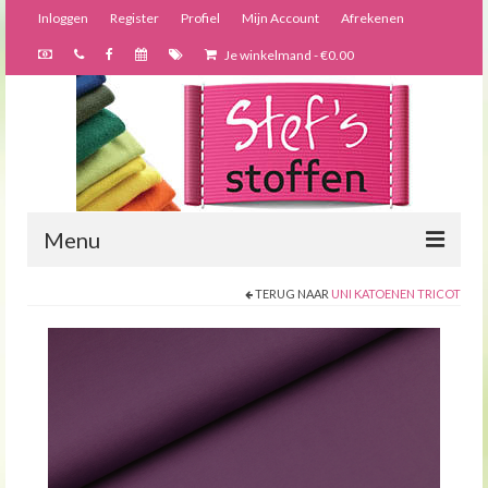
Inloggen
Register
Profiel
Mijn Account
Afrekenen
Je winkelmand
-
€
0.00
Menu
TERUG NAAR
UNI KATOENEN TRICOT
Nieuws
Webshop
Bijzondere creaties
Forums
Over ons