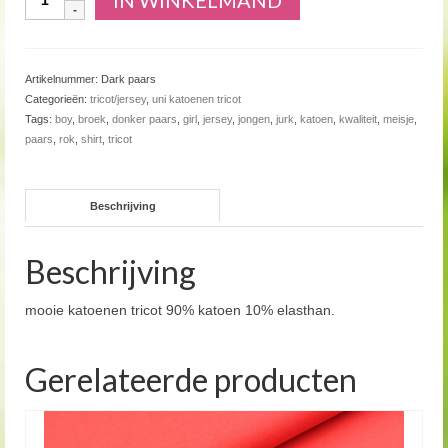
IN WINKELMAND
Artikelnummer:
Dark paars
Categorieën:
tricot/jersey
,
uni katoenen tricot
Tags:
boy
,
broek
,
donker paars
,
girl
,
jersey
,
jongen
,
jurk
,
katoen
,
kwaliteit
,
meisje
,
paars
,
rok
,
shirt
,
tricot
Beschrijving
Beschrijving
mooie katoenen tricot 90% katoen 10% elasthan.
Gerelateerde producten