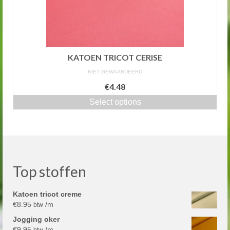
KATOEN TRICOT CERISE
NIET GEWAARDEERD
€4.48
Select options
Top stoffen
Katoen tricot creme
€
8.95
/m
btw
Jogging oker
€
9.95
/m
btw