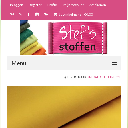
Inloggen
Register
Profiel
Mijn Account
Afrekenen
Je winkelmand
-
€
0.00
Menu
TERUG NAAR
UNI KATOENEN TRICOT
Nieuws
Webshop
Bijzondere creaties
Forums
Over ons