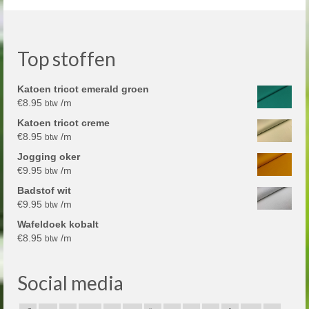
Top stoffen
Katoen tricot emerald groen
€
8.95
/m
btw
Katoen tricot creme
€
8.95
/m
btw
Jogging oker
€
9.95
/m
btw
Badstof wit
€
9.95
/m
btw
Wafeldoek kobalt
€
8.95
/m
btw
Social media