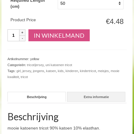
Required Length
(cm)
Product Price
€4.48
Aantal
IN WINKELMAND
Artikelnummer:
yellow
Categorieën:
tricot/jersey
,
uni katoenen tricot
Tags:
girl
,
jersey
,
jongens
,
katoen
,
kids
,
kinderen
,
kindertricot
,
meisjes
,
mooie
kwaliteit
,
tricot
Beschrijving
Extra informatie
Beschrijving
mooie katoenen tricot 90% katoen 10% elasthan.