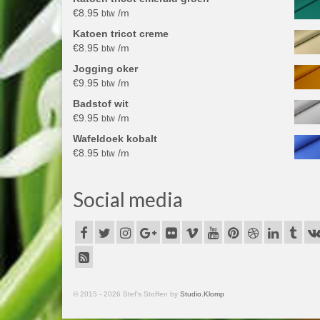
€
8.95
/m
btw
Katoen tricot creme
€
8.95
/m
btw
Jogging oker
€
9.95
/m
btw
Badstof wit
€
9.95
/m
btw
Wafeldoek kobalt
€
8.95
/m
btw
Social media
© 2015 - 2026 Stef's Stoffen by
Studio.Klomp