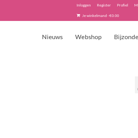
Inloggen
Register
Profiel
Mi
Je winkelmand
-
€
0.00
Nieuws
Webshop
Bijzonde