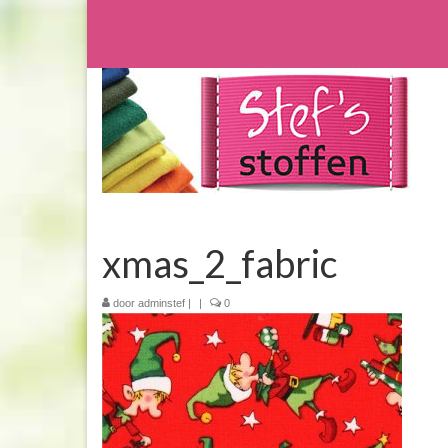
xmas_2_fabric
door
adminstef
|
|
0