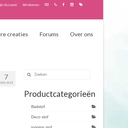
jn Account
Afrekenen
re creaties
Forums
Over ons
Zoeken
7
naar:
NOV 2015
Productcategorieën
Badstof
Deco stof
jogging stof