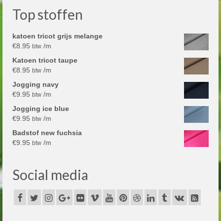
Top stoffen
katoen tricot grijs melange
€
8.95
/m
btw
Katoen tricot taupe
€
8.95
/m
btw
Jogging navy
€
9.95
/m
btw
Jogging ice blue
€
9.95
/m
btw
Badstof new fuchsia
€
9.95
/m
btw
Social media