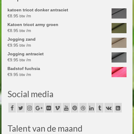
katoen tricot donker antraciet
€
8.95
/m
btw
Katoen tricot army groen
€
8.95
/m
btw
Jogging zand
€
9.95
/m
btw
Jogging antraciet
€
9.95
/m
btw
Badstof fuchsia
€
9.95
/m
btw
Social media
Talent van de maand