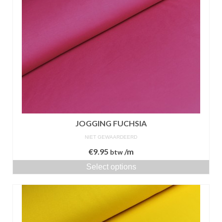
JOGGING FUCHSIA
NIET GEWAARDEERD
€
9.95
/m
btw
Select options