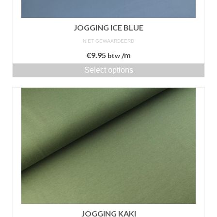
JOGGING ICE BLUE
NIET GEWAARDEERD
€
9.95
/m
btw
Select options
JOGGING KAKI