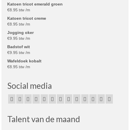
Katoen tricot emerald groen
€
8.95
/m
btw
Katoen tricot creme
€
8.95
/m
btw
Jogging oker
€
9.95
/m
btw
Badstof wit
€
9.95
/m
btw
Wafeldoek kobalt
€
8.95
/m
btw
Social media
Talent van de maand