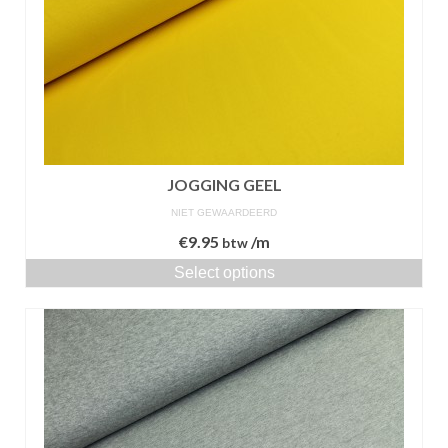
JOGGING GEEL
NIET GEWAARDEERD
€
9.95
/m
btw
Select options