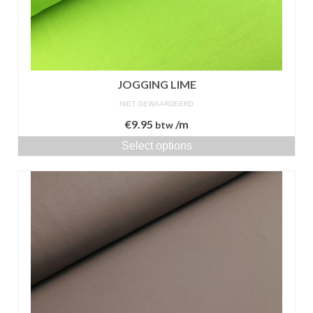
JOGGING LIME
NIET GEWAARDEERD
€
9.95
/m
btw
Select options