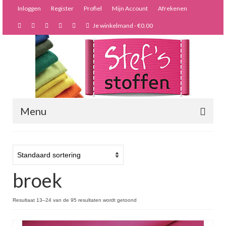
Inloggen
Register
Profiel
Mijn Account
Afrekenen
Je winkelmand
-
€
0.00
Menu
Nieuws
Webshop
broek
Bijzondere creaties
Forums
Resultaat 13–24 van de 95 resultaten wordt getoond
Over ons