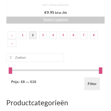
NIET GEWAARDEERD
€
9.95
/m
btw
Select options
←
1
2
3
4
5
6
7
8
→
Zoeken
naar:
Prijs:
€8
—
€10
Filter
Productcategorieën