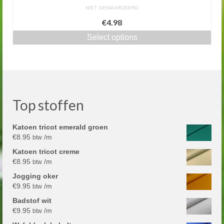
NIET GEWAARDEERD
€4.98
Select options
Top stoffen
Katoen tricot emerald groen
€
8.95
/m
btw
Katoen tricot creme
€
8.95
/m
btw
Jogging oker
€
9.95
/m
btw
Badstof wit
€
9.95
/m
btw