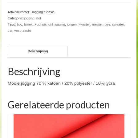
Artikelnummer:
Jogging fuchsia
Categorie:
jogging stof
Tags:
boy
,
broek
,
Fuchsia
,
girl
,
jogging
,
jongen
,
kwaliteit
,
meisje
,
roze
,
sweater
,
trui
,
vest
,
zacht
Beschrijving
Beschrijving
Mooie jogging 70 % katoen / 20% polyester / 10% lycra
Gerelateerde producten