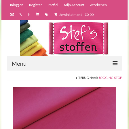
Inloggen
Register
Profiel
Mijn Account
Afrekenen
Je winkelmand
-
€
0.00
Menu
TERUG NAAR
JOGGING STOF
Nieuws
Webshop
Bijzondere creaties
Forums
Over ons