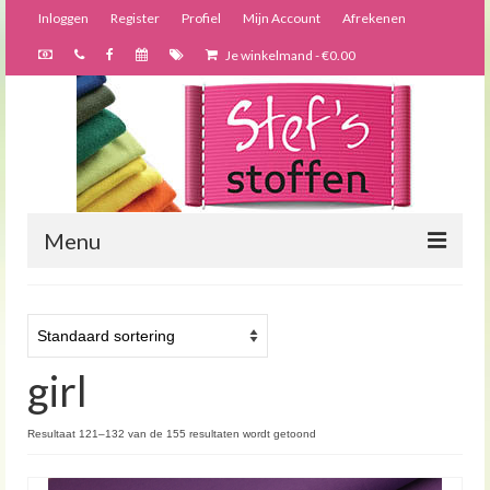
Inloggen
Register
Profiel
Mijn Account
Afrekenen
Je winkelmand
-
€
0.00
Menu
Nieuws
Webshop
girl
Bijzondere creaties
Forums
Resultaat 121–132 van de 155 resultaten wordt getoond
Over ons