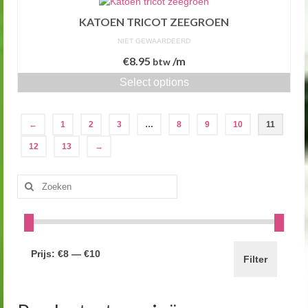
KATOEN TRICOT ZEEGROEN
NIET GEWAARDEERD
€
8.95
/m
btw
Select options
←
1
2
3
…
8
9
10
11
12
13
→
Zoeken
naar:
Prijs:
€8
—
€10
Filter