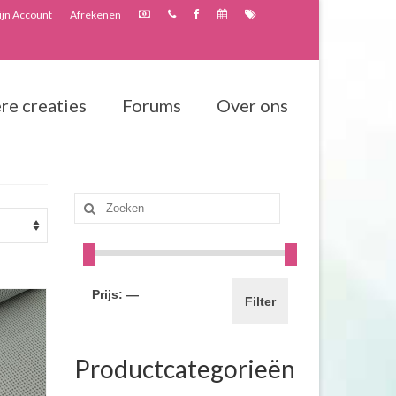
jn Account
Afrekenen
re creaties
Forums
Over ons
Zoeken
naar:
Prijs:
—
Filter
Productcategorieën