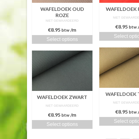
WAFELDOEK OUD
WAFELDOEK
ROZE
NIET GEWAARD
NIET GEWAARDEERD
€
8.95
btw
€
8.95
/m
btw
Select opti
Select options
WAFELDOEK 
WAFELDOEK ZWART
NIET GEWAARD
NIET GEWAARDEERD
€
8.95
btw
€
8.95
/m
btw
Select opti
Select options