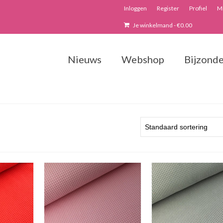
Inloggen
Register
Profiel
Mi
Je winkelmand
-
€
0.00
Nieuws
Webshop
Bijzonde