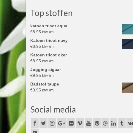
Top stoffen
katoen tricot aqua
€
8.95
/m
btw
Katoen tricot navy
€
8.95
/m
btw
Katoen tricot oker
€
8.95
/m
btw
Jogging sigaar
€
9.95
/m
btw
Badstof taupe
€
9.95
/m
btw
Social media