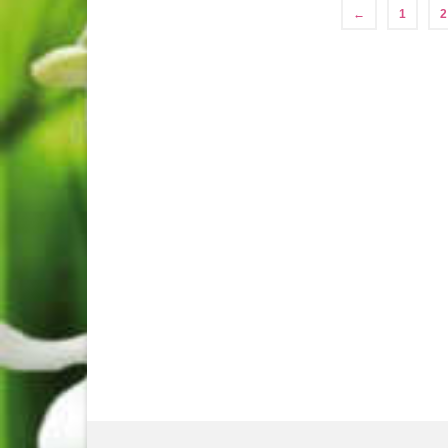
←
1
2