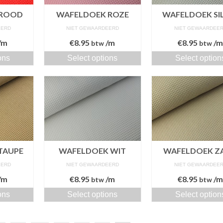
 ROOD
WAFELDOEK ROZE
WAFELDOEK SI
EERD
NIET GEWAARDEERD
NIET GEWAARDEE
/m
€
8.95
/m
€
8.95
/
btw
btw
ons
Select options
Select option
TAUPE
WAFELDOEK WIT
WAFELDOEK Z
EERD
NIET GEWAARDEERD
NIET GEWAARDEE
/m
€
8.95
/m
€
8.95
/
btw
btw
ons
Select options
Select option