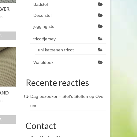
Badstof
LVER
Deco stof
RD
m
jogging stof
s
tricot/jersey
uni katoenen tricot
Wafeldoek
Recente reacties
AND
Dag bezoeker – Stef's Stoffen
op
Over
RD
ons
m
s
Contact