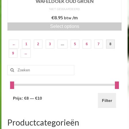
WAFELDOEK OUD GROEN
NIET GEWAARDEERD
€
8.95
/m
btw
Select options
←
1
2
3
…
5
6
7
8
9
→
Zoeken
naar:
Prijs:
€8
—
€10
Filter
Productcategorieën