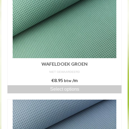
WAFELDOEK GROEN
NIET GEWAARDEERD
€
8.95
/m
btw
Select options