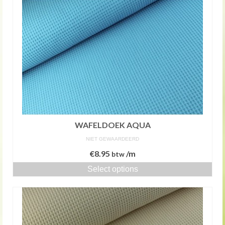
WAFELDOEK AQUA
NIET GEWAARDEERD
€
8.95
/m
btw
Select options