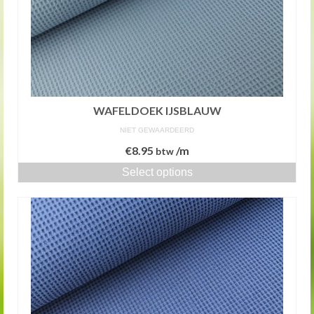
WAFELDOEK IJSBLAUW
NIET GEWAARDEERD
€
8.95
/m
btw
Select options