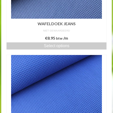
WAFELDOEK JEANS
NIET GEWAARDEERD
€
8.95
/m
btw
Select options