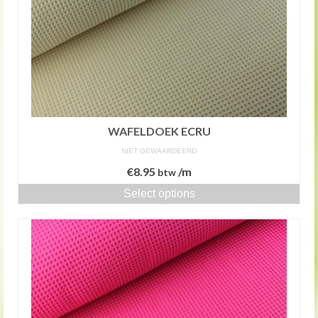
WAFELDOEK ECRU
NIET GEWAARDEERD
€
8.95
/m
btw
Select options