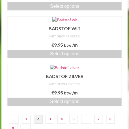
Select options
BADSTOF WIT
NIET GEWAARDEERD
€
9.95
/m
btw
Select options
BADSTOF ZILVER
NIET GEWAARDEERD
€
9.95
/m
btw
Select options
←
1
2
3
4
5
…
7
8
9
→