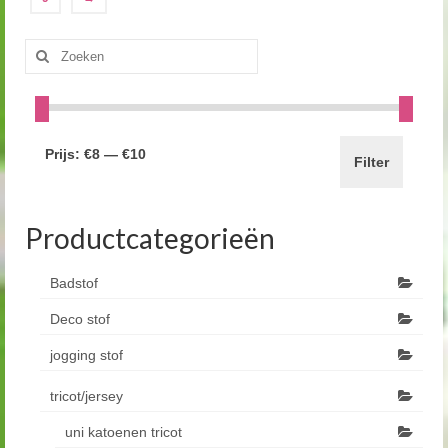
Zoeken
naar:
Prijs:
€8
—
€10
Filter
Productcategorieën
Badstof
Deco stof
jogging stof
tricot/jersey
uni katoenen tricot