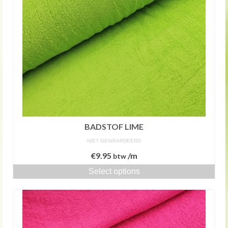
BADSTOF LIME
NIET GEWAARDEERD
€
9.95
/m
btw
Select options