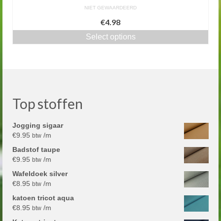
NIET GEWAARDEERD
€4.98
Select options
Top stoffen
Jogging sigaar
€
9.95
/m
btw
Badstof taupe
€
9.95
/m
btw
Wafeldoek silver
€
8.95
/m
btw
katoen tricot aqua
€
8.95
/m
btw