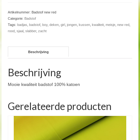
Artikelnummer:
Badstof new red
Categorie:
Badstof
Tags:
badjas
,
badstof
,
boy
,
deken
,
girl
,
jongen
,
kussen
,
kwaliteit
,
meisje
,
new red
,
rood
,
sjaal
,
slabber
,
zacht
Beschrijving
Beschrijving
Mooie kwaliteit badstof 100% katoen
Gerelateerde producten