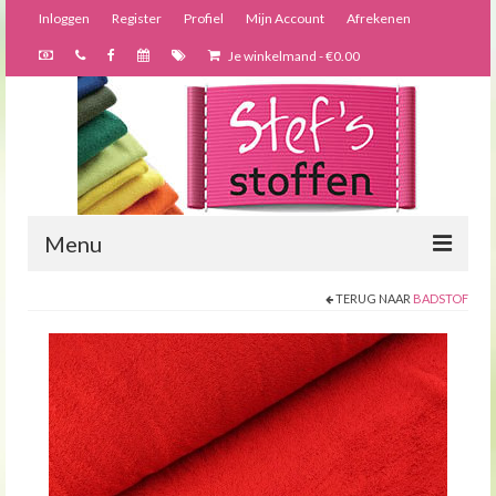
Inloggen
Register
Profiel
Mijn Account
Afrekenen
Je winkelmand
-
€
0.00
Menu
TERUG NAAR
BADSTOF
Nieuws
Webshop
Bijzondere creaties
Forums
Over ons