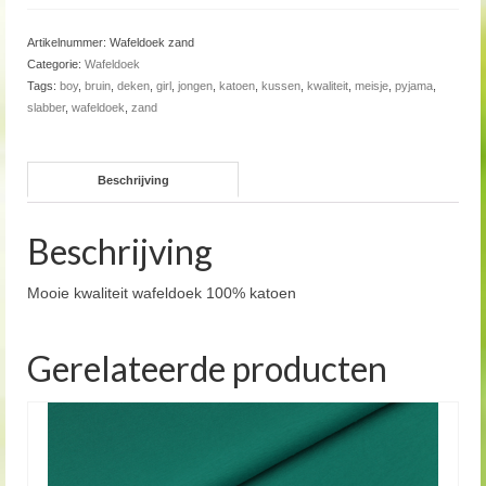
Artikelnummer:
Wafeldoek zand
Categorie:
Wafeldoek
Tags:
boy
,
bruin
,
deken
,
girl
,
jongen
,
katoen
,
kussen
,
kwaliteit
,
meisje
,
pyjama
,
slabber
,
wafeldoek
,
zand
Beschrijving
Beschrijving
Mooie kwaliteit wafeldoek 100% katoen
Gerelateerde producten