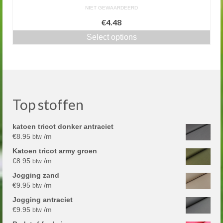
NIET GEWAARDEERD
€4.48
Select options
Top stoffen
katoen tricot donker antraciet
€
8.95
/m
btw
Katoen tricot army groen
€
8.95
/m
btw
Jogging zand
€
9.95
/m
btw
Jogging antraciet
€
9.95
/m
btw