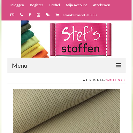
Inloggen
Register
Profiel
Mijn Account
Afrekenen
Je winkelmand
-
€
0.00
Menu
TERUG NAAR
WAFELDOEK
Nieuws
Webshop
Bijzondere creaties
Forums
Over ons