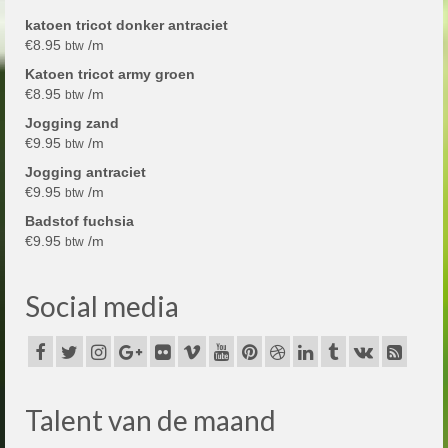
katoen tricot donker antraciet
€
8.95
/m
btw
Katoen tricot army groen
€
8.95
/m
btw
Jogging zand
€
9.95
/m
btw
Jogging antraciet
€
9.95
/m
btw
Badstof fuchsia
€
9.95
/m
btw
Social media
Talent van de maand