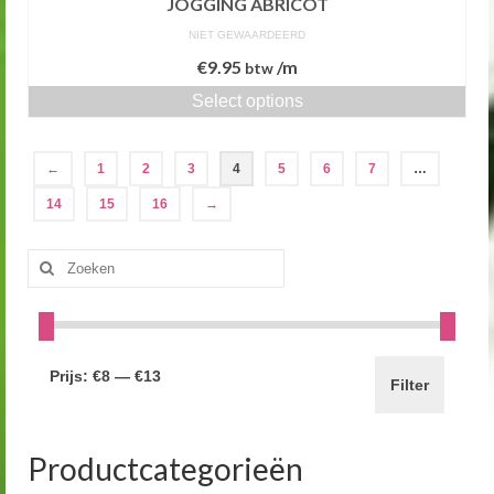
JOGGING ABRICOT
NIET GEWAARDEERD
€
9.95
/m
btw
Select options
←
1
2
3
4
5
6
7
…
14
15
16
→
Zoeken
naar:
Prijs:
€8
—
€13
Filter
Productcategorieën