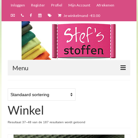
Inloggen
Register
Profiel
Mijn Account
Afrekenen
Je winkelmand
-
€
0.00
Menu
Nieuws
Webshop
Winkel
Bijzondere creaties
Forums
Resultaat 37–48 van de 187 resultaten wordt getoond
Over ons