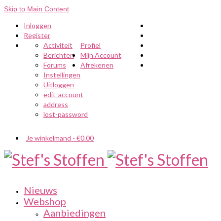
Skip to Main Content
Inloggen
Register
Activiteit
Profiel
Berichten
Mijn Account
Forums
Afrekenen
Instellingen
Uitloggen
edit-account
address
lost-password
Je winkelmand
-
€
0.00
Nieuws
Webshop
Aanbiedingen