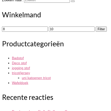
Zoeken naar:
Winkelmand
Filter
Productcategorieën
Badstof
Deco stof
jogging stof
tricot/jersey
uni katoenen tricot
Wafeldoek
Recente reacties