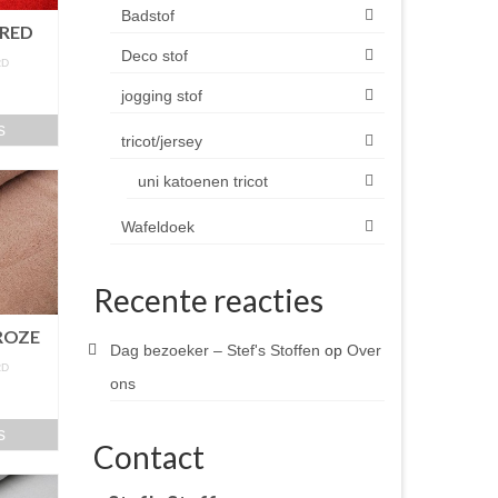
Badstof
 RED
Deco stof
RD
m
jogging stof
s
tricot/jersey
uni katoenen tricot
Wafeldoek
Recente reacties
ROZE
Dag bezoeker – Stef's Stoffen
op
Over
RD
ons
m
s
Contact