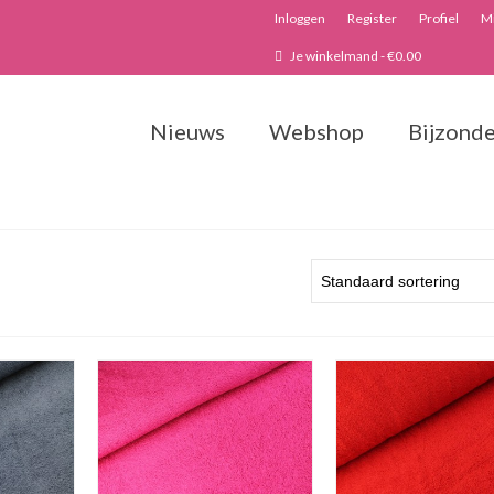
Inloggen
Register
Profiel
Mi
Je winkelmand
-
€
0.00
Nieuws
Webshop
Bijzonde