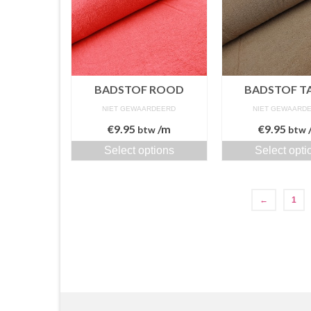
BADSTOF ROOD
BADSTOF T
NIET GEWAARDEERD
NIET GEWAARD
€
9.95
/m
€
9.95
btw
btw
Select options
Select opti
←
1