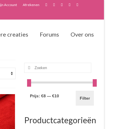
jn Account
Afrekenen
re creaties
Forums
Over ons
Zoeken
naar:
Prijs:
€8
—
€10
Filter
Productcategorieën