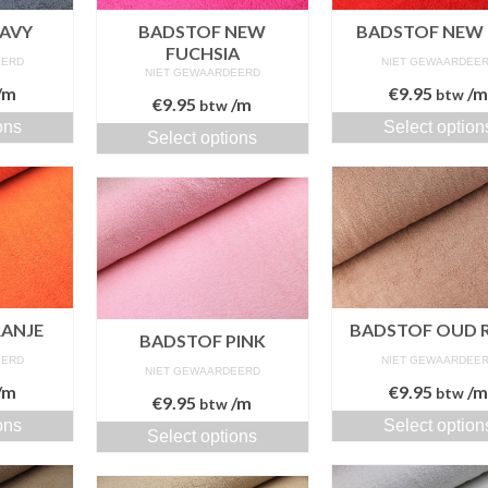
AVY
BADSTOF NEW
BADSTOF NEW
FUCHSIA
EERD
NIET GEWAARDEE
NIET GEWAARDEERD
/m
€
9.95
/
btw
€
9.95
/m
btw
ons
Select option
Select options
ANJE
BADSTOF OUD 
BADSTOF PINK
EERD
NIET GEWAARDEE
NIET GEWAARDEERD
/m
€
9.95
/
btw
€
9.95
/m
btw
ons
Select option
Select options