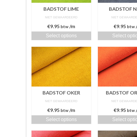
BADSTOF LIME
BADSTOF N
NIET GEWAARDEERD
NIET GEWAARD
€
9.95
/m
€
9.95
btw
btw
Select options
Select opti
BADSTOF OKER
BADSTOF OR
NIET GEWAARDEERD
NIET GEWAARD
€
9.95
/m
€
9.95
btw
btw
Select options
Select opti