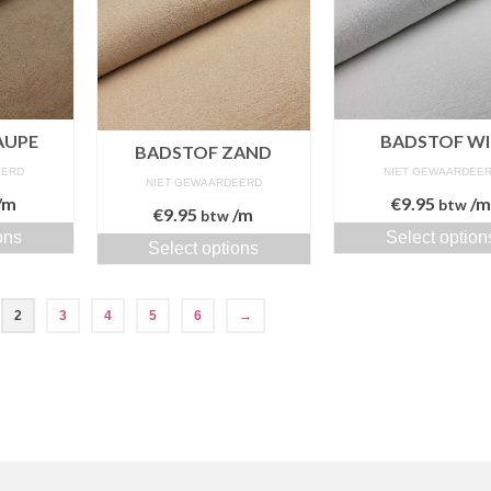
AUPE
BADSTOF W
BADSTOF ZAND
EERD
NIET GEWAARDEE
NIET GEWAARDEERD
/m
€
9.95
/
btw
€
9.95
/m
btw
ons
Select option
Select options
2
3
4
5
6
→