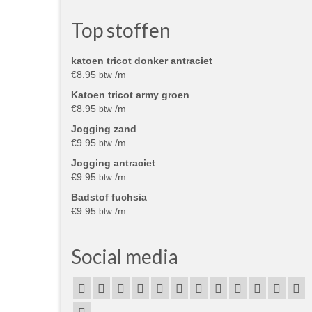
Top stoffen
katoen tricot donker antraciet
€
8.95
/m
btw
Katoen tricot army groen
€
8.95
/m
btw
Jogging zand
€
9.95
/m
btw
Jogging antraciet
€
9.95
/m
btw
Badstof fuchsia
€
9.95
/m
btw
Social media