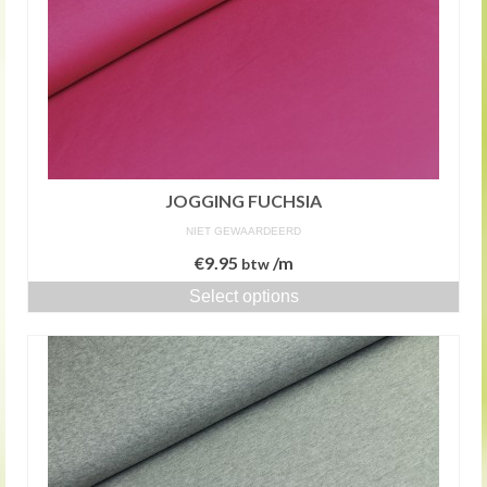
JOGGING FUCHSIA
NIET GEWAARDEERD
€
9.95
/m
btw
Select options