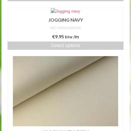
JOGGING NAVY
NIET GEWAARDEERD
€
9.95
/m
btw
Select options