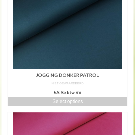
JOGGING DONKER PATROL
NIET GEWAARDEERD
€
9.95
/m
btw
Select options