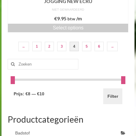
JOGGING NEW ECRU
NIET GEWAARDEERD
€
9.95
/m
btw
Select options
←
1
2
3
4
5
6
→
Zoeken
naar:
Prijs:
€8
—
€10
Filter
Productcategorieën
Badstof