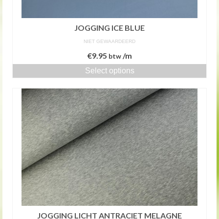
JOGGING ICE BLUE
NIET GEWAARDEERD
€
9.95
/m
btw
Select options
JOGGING LICHT ANTRACIET MELAGNE