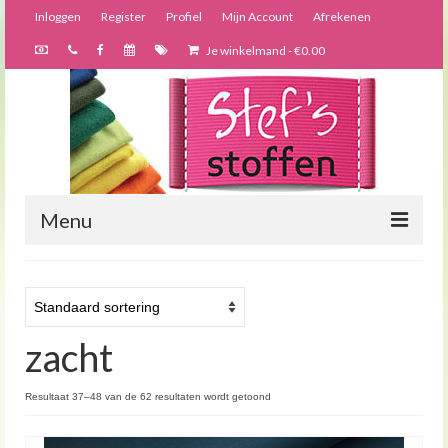
Inloggen
Register
Profiel
Mijn Account
Afrekenen
Je winkelmand
-
€
0.00
Menu
Nieuws
Webshop
zacht
Bijzondere creaties
Forums
Resultaat 37–48 van de 62 resultaten wordt getoond
Over ons