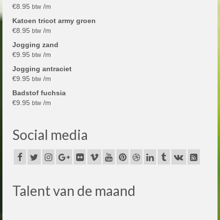
€
8.95
/m
btw
Katoen tricot army groen
€
8.95
/m
btw
Jogging zand
€
9.95
/m
btw
Jogging antraciet
€
9.95
/m
btw
Badstof fuchsia
€
9.95
/m
btw
Social media
Talent van de maand